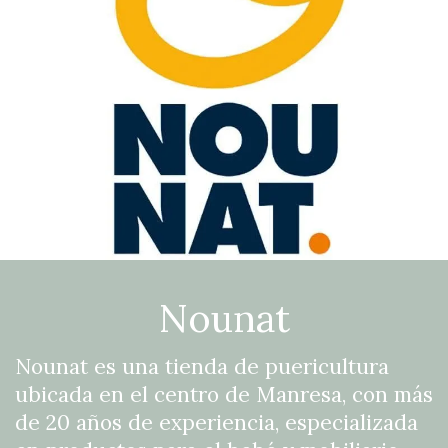
Nounat
Nounat es una tienda de puericultura
ubicada en el centro de Manresa, con más
de 20 años de experiencia, especializada