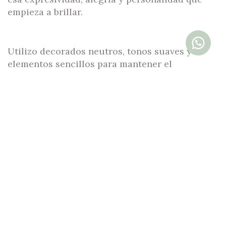
empieza a brillar.
Utilizo decorados neutros, tonos suaves y
elementos sencillos para mantener el
protagonismo en lo más importante: él o ella.
Incluye fotos del bebé sentado, en detalle, y si
lo deseas, también imágenes con la familia.
Una etapa preciosa que pasa volando… y que
merece quedarse para siempre.
📸 Ambas sesiones pueden incluir vestuario del
estudio y se adaptan al ritmo del bebé.